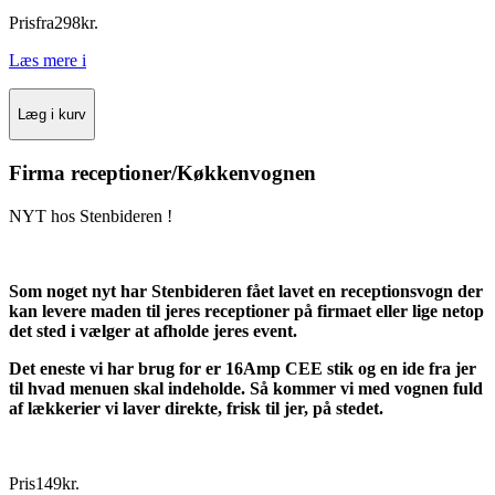
Pris
fra
298
kr.
Læs mere
i
Læg i kurv
Firma receptioner/Køkkenvognen
NYT hos Stenbideren !
Som noget nyt har Stenbideren fået lavet en receptionsvogn der
kan levere maden til jeres receptioner på firmaet eller lige netop
det sted i vælger at afholde jeres event.
Det eneste vi har brug for er 16Amp CEE stik og en ide fra jer
til hvad menuen skal indeholde. Så kommer vi med vognen fuld
af lækkerier vi laver direkte, frisk til jer, på stedet.
Pris
149
kr.