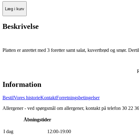
Læg i kurv
Beskrivelse
Platten er anrettet med 3 foretter samt salat, kuvertbrød og smør. D
R
Information
Bestil
Vores historie
Kontakt
Forretningsbetingelser
Allergener - ved spørgsmål om allergener, kontakt på telefon 30 22 3
Åbningstider
I dag
12
:
0
0
-
19
:
0
0