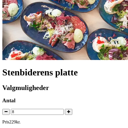
Stenbiderens platte
Valgmuligheder
Antal
Pris
229
kr.