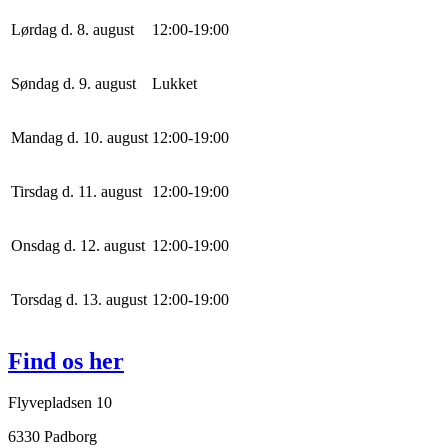
Lørdag d. 8. august
12
:
0
0
-
19
:
0
0
Søndag d. 9. august
Lukket
Mandag d. 10. august
12
:
0
0
-
19
:
0
0
Tirsdag d. 11. august
12
:
0
0
-
19
:
0
0
Onsdag d. 12. august
12
:
0
0
-
19
:
0
0
Torsdag d. 13. august
12
:
0
0
-
19
:
0
0
Find os her
Flyvepladsen 10
6330 Padborg